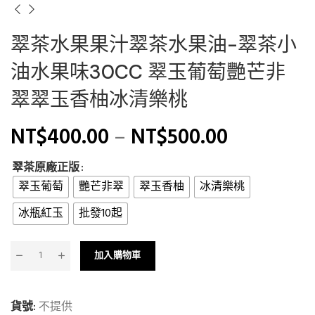
翠茶水果果汁翠茶水果油-翠茶小
油水果味30CC 翠玉葡萄艷芒非
翠翠玉香柚冰清樂桃
NT$
400.00
–
NT$
500.00
翠茶原廠正版
翠玉葡萄
艷芒非翠
翠玉香柚
冰清樂桃
冰瓶紅玉
批發10起
加入購物車
貨號:
不提供