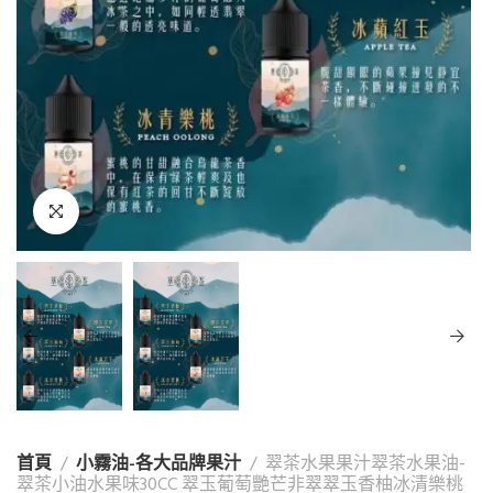
首頁
小霧油-各大品牌果汁
翠茶水果果汁翠茶水果油-
翠茶小油水果味30CC 翠玉葡萄艷芒非翠翠玉香柚冰清樂桃