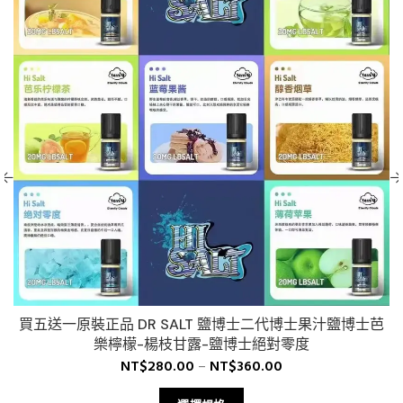
買五送一原裝正品 DR SALT 鹽博士二代博士果汁鹽博士芭
樂檸檬-楊枝甘露-鹽博士絕對零度
NT$
280.00
–
NT$
360.00